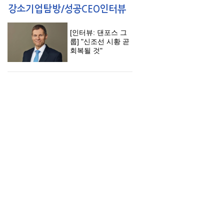
[인터뷰: 댄포스 그
룹] "신조선 시황 곧
회복될 것"