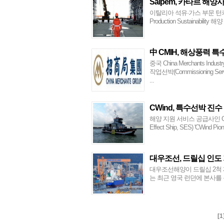
Saipem, 카타르 해양
이탈리아 석유·가스 부문 턴키 건
Production Sustainabil
中 CMIH, 해상풍력 특
중국 China Merchants Ind
작업선박(Commissioning Se
...
CWind, 특수선박 진수
해양 지원 서비스 공급사인 Glob
Effect Ship, SES) 'CWin
대우조선, 드릴십 인도
대우조선해양이 드릴십 2척 
는 최근 영국 런던에 본사를 둔 
[
1