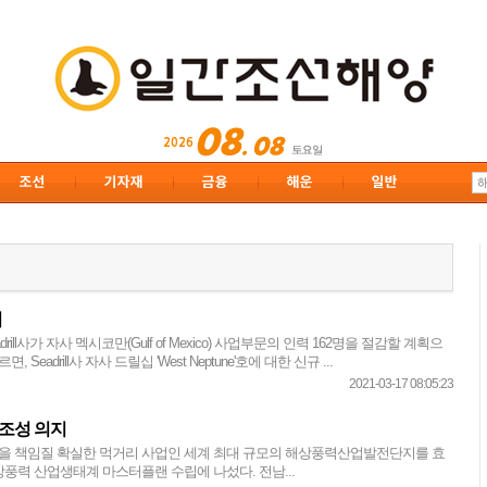
획
ill사가 자사 멕시코만(Gulf of Mexico) 사업부문의 인력 162명을 절감할 계획으
Seadrill사 자사 드릴십 'West Neptune'호에 대한 신규 ...
2021-03-17 08:05:23
 조성 의지
년을 책임질 확실한 먹거리 사업인 세계 최대 규모의 해상풍력산업발전단지를 효
풍력 산업생태계 마스터플랜 수립에 나섰다. 전남...