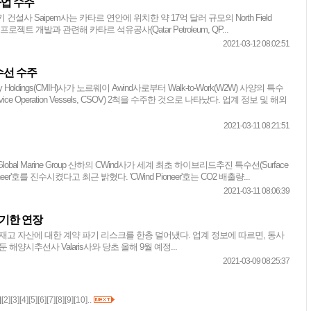
사업 수주
설사 Saipem사는 카타르 연안에 위치한 약 17억 달러 규모의 North Field
ity 해양 프로젝트 개발과 관련해 카타르 석유공사(Qatar Petroleum, QP...
2021-03-12 08:02:51
수선 수주
ustry Holdings(CMIH)사가 노르웨이 Awind사로부터 Walk-to-Work(W2W) 사양의 특수
rvice Operation Vessels, CSOV) 2척을 수주한 것으로 나타났다. 업계 정보 및 해외
2021-03-11 08:21:51
al Marine Group 산하의 CWind사가 세계 최초 하이브리드추진 특수선(Surface
d Pioneer'호를 진수시켰다고 최근 밝혔다. 'CWind Pioneer'호는 CO2 배출량...
2021-03-11 08:06:39
 기한 연장
재고 자산에 대한 계약 파기 리스크를 한층 덜어냈다. 업계 정보에 따르면, 동사
해양시추선사 Valaris사와 당초 올해 9월 예정...
2021-03-09 08:25:37
]
[
2
][
3
][
4
][
5
][
6
][
7
][
8
][
9
][
10
]..