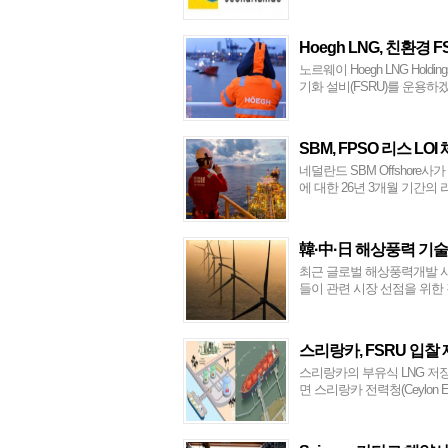
Hoegh LNG, 친환경 
노르웨이 Hoegh LNG Holdi
기화 설비(FSRU)를 운용하겠다
SBM, FPSO 리스 LOI
네덜란드 SBM Offshore
에 대한 26년 3개월 기간의 리
韓·中·日 해상풍력 기술
최근 글로벌 해상풍력개발 사
들이 관련 시장 선점을 위한 각
스리랑카, FSRU 입찰
스리랑카의 부유식 LNG 저장
면 스리랑카 전력청(Ceylon Ele